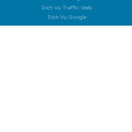
Dịch Vụ Traffic Web
Dịch Vụ Google
Kiến Thức
Tăng Tương Tác MXH
Xu Hướng Mới Nhất
Câu Chuyện Thành Công
Tin Tức Nổi Bật
Liên Hệ