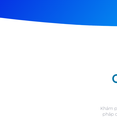
Khám ph
pháp q