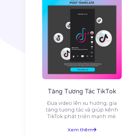
Tăng Tương Tác TikTok
Đưa video lên xu hướng, gia
tăng tương tác và giúp kênh
TikTok phát triển mạnh mẽ.
Xem thêm