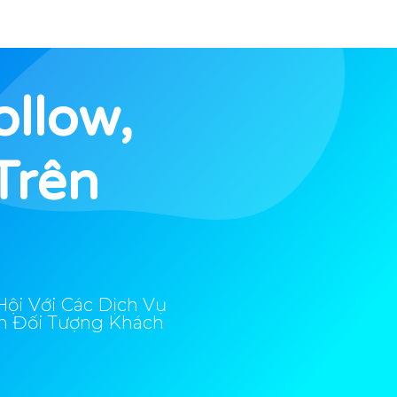
ollow,
Trên
ội Với Các Dịch Vụ
ận Đối Tượng Khách