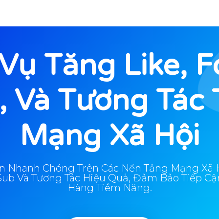
Vụ Tăng Like, F
, Và Tương Tác 
Mạng Xã Hội
ển Nhanh Chóng Trên Các Nền Tảng Mạng Xã H
, Sub Và Tương Tác Hiệu Quả, Đảm Bảo Tiếp C
Hàng Tiềm Năng.