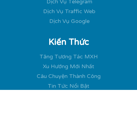
Dịch Vụ Telegram
Dịch Vụ Traffic Web
Dịch Vụ Google
Kiến Thức
Tăng Tương Tác MXH
Xu Hướng Mới Nhất
Câu Chuyện Thành Công
Tin Tức Nổi Bật
Liên Hệ