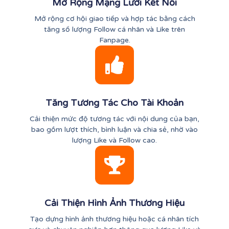
Mở Rộng Mạng Lưới Kết Nối
Mở rộng cơ hội giao tiếp và hợp tác bằng cách
tăng số lượng Follow cá nhân và Like trên
Fanpage.
Tăng Tương Tác Cho Tài Khoản
Cải thiện mức độ tương tác với nội dung của bạn,
bao gồm lượt thích, bình luận và chia sẻ, nhờ vào
lượng Like và Follow cao.
Cải Thiện Hình Ảnh Thương Hiệu
Tạo dựng hình ảnh thương hiệu hoặc cá nhân tích