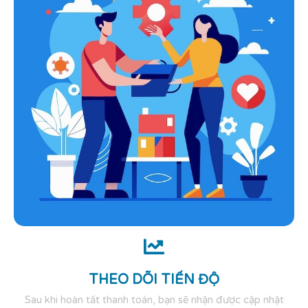
THEO DÕI TIẾN ĐỘ
Sau khi hoàn tất thanh toán, bạn sẽ nhận được cập nhật