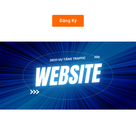
Đăng Ký