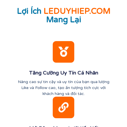
Lợi Ích
LEDUYHIEP.COM
Mang Lại
Tăng Cường Uy Tín Cá Nhân
Nâng cao sự tin cậy và uy tín của bạn qua lượng
Like và Follow cao, tạo ấn tượng tích cực với
khách hàng và đối tác.