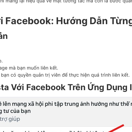
chỉ mang lại hiệu quả về mặt tương tác mà còn là bước qua
Với Facebook: Hướng Dẫn Từn
ản
p.
ge mà bạn muốn liên kết.
n có quyền quản trị viên để thực hiện quá trình liên kết.
nsta Với Facebook Trên Ứng Dụng