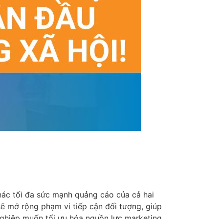
hác tối đa sức mạnh quảng cáo của cả hai
sẽ mở rộng phạm vi tiếp cận đối tượng, giúp
nghiệp muốn tối ưu hóa nguồn lực marketing.