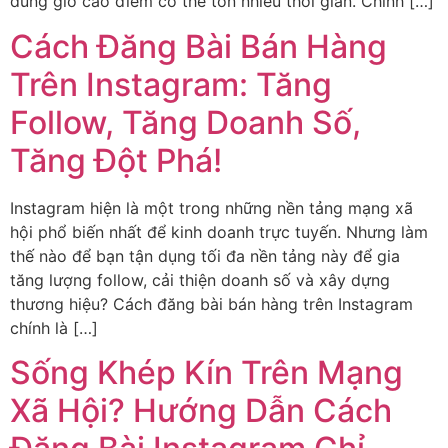
đúng giờ cao điểm có thể tốn nhiều thời gian. Chính […]
Cách Đăng Bài Bán Hàng
Trên Instagram: Tăng
Follow, Tăng Doanh Số,
Tăng Đột Phá!
Instagram hiện là một trong những nền tảng mạng xã
hội phổ biến nhất để kinh doanh trực tuyến. Nhưng làm
thế nào để bạn tận dụng tối đa nền tảng này để gia
tăng lượng follow, cải thiện doanh số và xây dựng
thương hiệu? Cách đăng bài bán hàng trên Instagram
chính là […]
Sống Khép Kín Trên Mạng
Xã Hội? Hướng Dẫn Cách