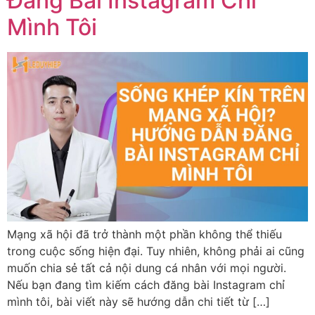
Đăng Bài Instagram Chỉ
Mình Tôi
Mạng xã hội đã trở thành một phần không thể thiếu
trong cuộc sống hiện đại. Tuy nhiên, không phải ai cũng
muốn chia sẻ tất cả nội dung cá nhân với mọi người.
Nếu bạn đang tìm kiếm cách đăng bài Instagram chỉ
mình tôi, bài viết này sẽ hướng dẫn chi tiết từ […]