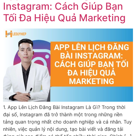
Instagram: Cách Giúp Bạn
Tối Đa Hiệu Quả Marketing
1. App Lên Lịch Đăng Bài Instagram Là Gì? Trong thời
đại số, Instagram đã trở thành một trong những nền
tảng quan trọng nhất cho doanh nghiệp và cá nhân. Tuy
nhiên, việc quản lý nội dung, tạo bài viết và đăng tải