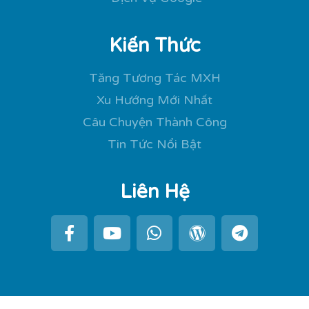
Kiến Thức
Tăng Tương Tác MXH
Xu Hướng Mới Nhất
Câu Chuyện Thành Công
Tin Tức Nổi Bật
Liên Hệ