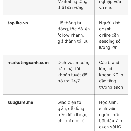
Marketing tổng
nghiệp vừa
thể bền vững
và nhỏ
toplike.vn
Hệ thống tự
Người kinh
động, tốc độ lên
doanh
follow nhanh,
online cần
giá thành tối ưu
seeding số
lượng lớn
marketingxanh.com
Dịch vụ an toàn,
Các brand
bảo mật tài
lớn, tài
khoản tuyệt đối,
khoản KOLs
hỗ trợ 24/7
cần tăng
trưởng sạch
subgiare.me
Giao diện tối
Học sinh,
giản, dễ dùng
sinh viên,
trên điện thoại,
người mới
chi phí cực rẻ
bắt đầu làm
quen với IG