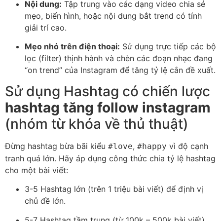
Nội dung:
Tập trung vào các dạng video chia sẻ
mẹo, biến hình, hoặc nội dung bắt trend có tính
giải trí cao.
Mẹo nhỏ trên điện thoại:
Sử dụng trực tiếp các bộ
lọc (filter) thịnh hành và chèn các đoạn nhạc đang
“on trend” của Instagram để tăng tỷ lệ cắn đề xuất.
Sử dụng Hashtag có chiến lược
hashtag tăng follow instagram
(nhóm từ khóa về thủ thuật)
Đừng hashtag bừa bãi kiểu
,
vì độ cạnh
#love
#happy
tranh quá lớn. Hãy áp dụng công thức chia tỷ lệ hashtag
cho một bài viết:
3-5 Hashtag lớn (trên 1 triệu bài viết) để định vị
chủ đề lớn.
5-7 Hashtag tầm trung (từ 100k – 500k bài viết)