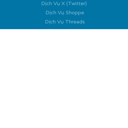
Dịch Vụ X (Twitter)
Dịch Vụ Shoppe
Dịch Vụ Threads
Dịch Vụ Telegram
Dịch Vụ Traffic Web
Dịch Vụ Google
Kiến Thức
Tăng Tương Tác MXH
Xu Hướng Mới Nhất
Câu Chuyện Thành Công
Tin Tức Nổi Bật