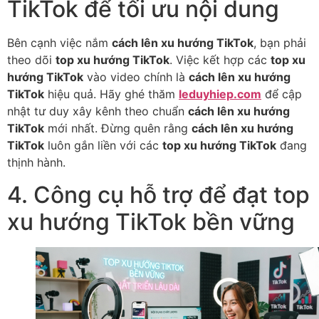
TikTok để tối ưu nội dung
Bên cạnh việc nắm
cách lên xu hướng TikTok
, bạn phải
theo dõi
top xu hướng TikTok
. Việc kết hợp các
top xu
hướng TikTok
vào video chính là
cách lên xu hướng
TikTok
hiệu quả. Hãy ghé thăm
leduyhiep.com
để cập
nhật tư duy xây kênh theo chuẩn
cách lên xu hướng
TikTok
mới nhất. Đừng quên rằng
cách lên xu hướng
TikTok
luôn gắn liền với các
top xu hướng TikTok
đang
thịnh hành.
4. Công cụ hỗ trợ để đạt top
xu hướng TikTok bền vững