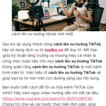
cách lên xu hướng tiktok mới nhất
Sau khi áp dụng thành công
cách lên xu hướng TikTok
,
hãy sử dụng dịch vụ từ
toplike.vn
để duy trì. Kết hợp
giữa kỹ thuật tăng trưởng và thương hiệu cá nhân là
công thức hoàn hảo cho mọi
cách lên xu hướng TikTok
.
Đừng quên rằng
cách lên xu hướng TikTok
là một hành
trình kiên trì. Việc hiểu rõ
cách lên xu hướng TikTok
sẽ
giúp bạn tự tin hơn trên con đường sáng tạo nội dung.
Bạn muốn biết cách để tối ưu hóa kênh TikTok của
mình? Hãy xem ngay video hướng dẫn chi tiết tại đây:
https://www.youtube.com/watch?v=BVRTclWrYSA
.
Chúng tôi chia sẻ các bước thực hiện đơn giản, giúp